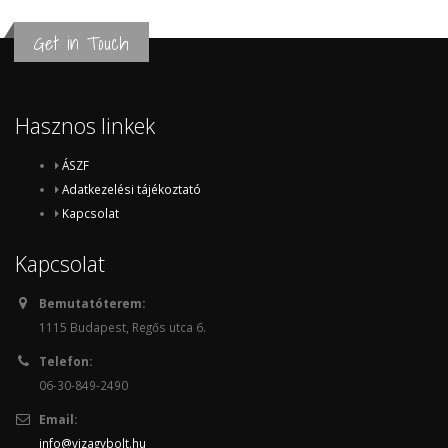
Get in Touch
Hasznos linkek
ÁSZF
Adatkezelési tájékoztató
Kapcsolat
Kapcsolat
Bemutatóterem:
1115 Budapest, Regős utca 6.
Telefon:
06-30-849-2490
Email:
info@vizagybolt.hu