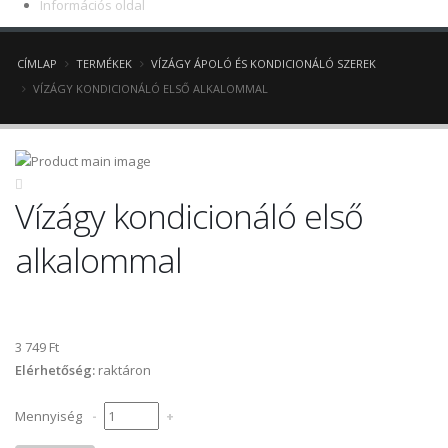
Információs oldal
CÍMLAP
TERMÉKEK
VÍZÁGY ÁPOLÓ ÉS KONDICIONÁLÓ SZEREK
VÍZÁGY KONDICIONÁLÓ ELSŐ ALKALOMMAL
Vízágy kondicionáló első
alkalommal
3 749 Ft
Elérhetőség:
raktáron
Mennyiség
-
+