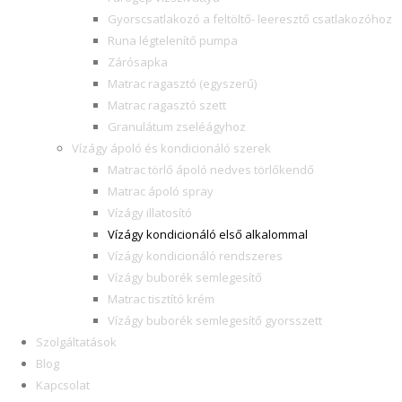
Gyorscsatlakozó a feltöltő- leeresztő csatlakozóhoz
Runa légtelenítő pumpa
Zárósapka
Matrac ragasztó (egyszerű)
Matrac ragasztó szett
Granulátum zseléágyhoz
Vízágy ápoló és kondicionáló szerek
Matrac törlő ápoló nedves törlőkendő
Matrac ápoló spray
Vízágy illatosító
Vízágy kondicionáló első alkalommal
Vízágy kondicionáló rendszeres
Vízágy buborék semlegesítő
Matrac tisztító krém
Vízágy buborék semlegesítő gyorsszett
Szolgáltatások
Blog
Kapcsolat