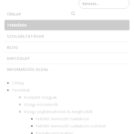
Keresés űrlap
CÍMLAP
TERMÉKEK
SZOLGÁLTATÁSOK
BLOG
KAPCSOLAT
INFORMÁCIÓS OLDAL
Címlap
Termékek
Komplett vízágyak
Vízágy összetevők
Vízágy segédeszközök és kiegészítők
Feltöltő- leeresztő csatlakozó
Feltöltő- leeresztő csatlakozó szűrővel
Fúrógép vízszivattyú