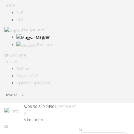
HUF
EUR
HUF
Hungarian
Magyar
Deutsch
Compare
Links
Belépés
Regisztráció
Új jelszó igénylése
Üdvözöljük!
06-30-849-2490
KAPCSOLAT
0
A kosár üres.