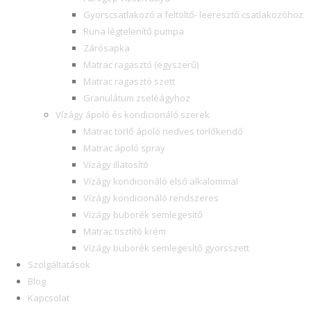
Gyorscsatlakozó a feltöltő- leeresztő csatlakozóhoz
Runa légtelenítő pumpa
Zárósapka
Matrac ragasztó (egyszerű)
Matrac ragasztó szett
Granulátum zseléágyhoz
Vízágy ápoló és kondicionáló szerek
Matrac törlő ápoló nedves törlőkendő
Matrac ápoló spray
Vízágy illatosító
Vízágy kondicionáló első alkalommal
Vízágy kondicionáló rendszeres
Vízágy buborék semlegesítő
Matrac tisztító krém
Vízágy buborék semlegesítő gyorsszett
Szolgáltatások
Blog
Kapcsolat