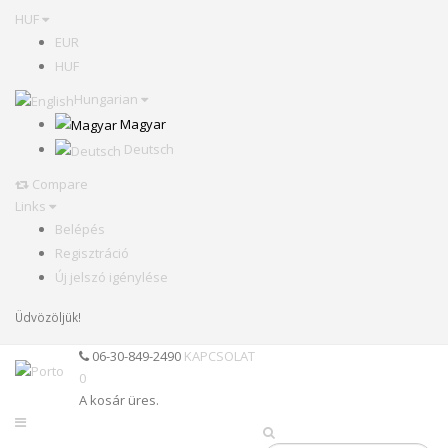
HUF
EUR
HUF
Hungarian
Magyar
Deutsch
Compare
Links
Belépés
Regisztráció
Új jelszó igénylése
Üdvözöljük!
06-30-849-2490
KAPCSOLAT
0
A kosár üres.