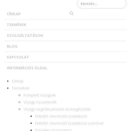
Keresés űrlap
CÍMLAP
TERMÉKEK
SZOLGÁLTATÁSOK
BLOG
KAPCSOLAT
INFORMÁCIÓS OLDAL
Címlap
Termékek
Komplett vízágyak
Vízágy összetevők
Vízágy segédeszközök és kiegészítők
Feltöltő- leeresztő csatlakozó
Feltöltő- leeresztő csatlakozó szűrővel
Fúrógép vízszivattyú