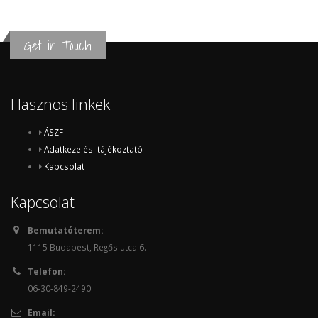
Get in Touch
Hasznos linkek
ÁSZF
Adatkezelési tájékoztató
Kapcsolat
Kapcsolat
Bemutatóterem:
1115 Budapest, Regős utca 6.
Telefon:
06-30-849-2490
Email: