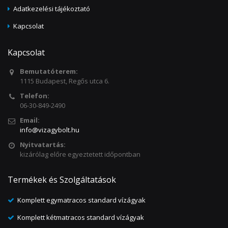
Adatkezelési tájékoztató
Kapcsolat
Kapcsolat
Bemutatóterem:
1115 Budapest, Regős utca 6.
Telefon:
06-30-849-2490
Email:
info@vizagybolt.hu
Nyitvatartás:
kizárólag előre egyeztetett időpontban
Termékek és Szolgáltatások
Komplett egymatracos standard vízágyak
Komplett kétmatracos standard vízágyak