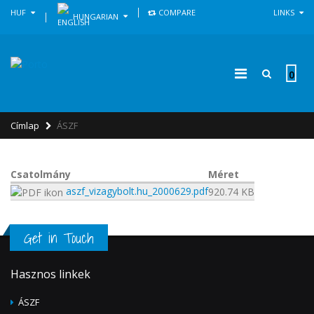
HUF
COMPARE
LINKS
HUNGARIAN
0
Címlap
ÁSZF
Csatolmány
Méret
aszf_vizagybolt.hu_2000629.pdf
920.74 KB
Get in Touch
Hasznos linkek
ÁSZF