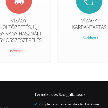
VÍZÁGY
VÍZÁGY
KÖLTÖZTETÉS, ÚJ
KARBANTARTÁS
GY VAGY HASZNÁLT
Bővebben
GY ÖSSZESZERELÉS
Bővebben
Termékek és Szolgáltatások
Komplett egymatracos standard vízágyak