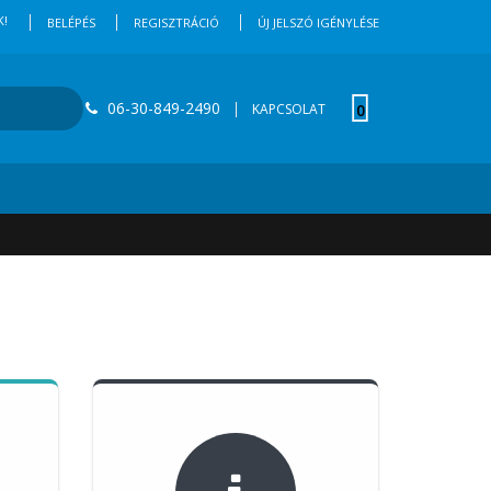
K!
BELÉPÉS
REGISZTRÁCIÓ
ÚJ JELSZÓ IGÉNYLÉSE
06-30-849-2490
KAPCSOLAT
0