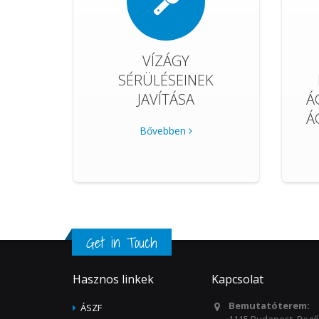
VÍZÁGY
SÉRÜLÉSEINEK
JAVÍTÁSA
Á
Á
Bővebben
Get in Touch
Hasznos linkek
Kapcsolat
Bemutatóterem:
ÁSZF