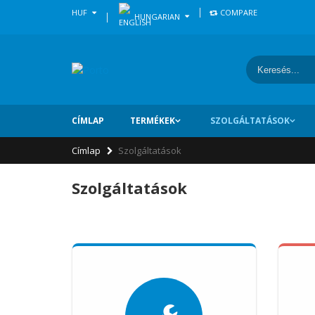
HUF
COMPARE
HUNGARIAN
Keresés űr
CÍMLAP
TERMÉKEK
SZOLGÁLTATÁSOK
Címlap
Szolgáltatások
Szolgáltatások