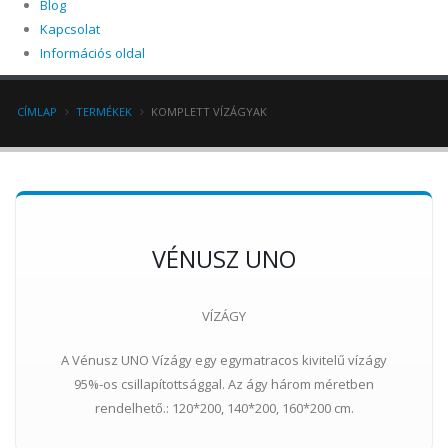
Blog
Kapcsolat
Információs oldal
CÍMLAP
TERMÉKEK
KOMPLETT VÍZÁGYAK
VÉNUSZ UNO
VÍZÁGY
A Vénusz UNO Vízágy egy egymatracos kivitelű vízágy
95%-os csillapítottsággal. Az ágy három méretben
rendelhető.: 120*200, 140*200, 160*200 cm.