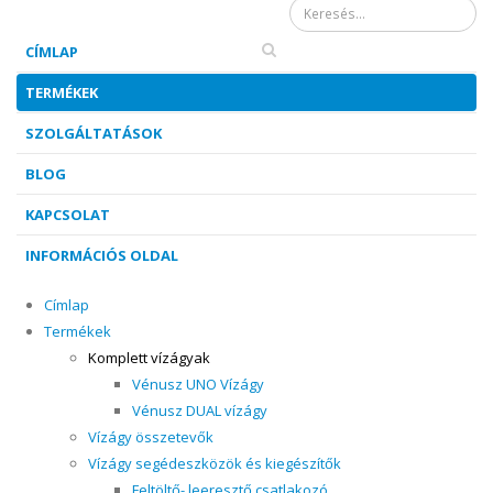
Keresés űrlap
CÍMLAP
TERMÉKEK
SZOLGÁLTATÁSOK
BLOG
KAPCSOLAT
INFORMÁCIÓS OLDAL
Címlap
Termékek
Komplett vízágyak
Vénusz UNO Vízágy
Vénusz DUAL vízágy
Vízágy összetevők
Vízágy segédeszközök és kiegészítők
Feltöltő- leeresztő csatlakozó