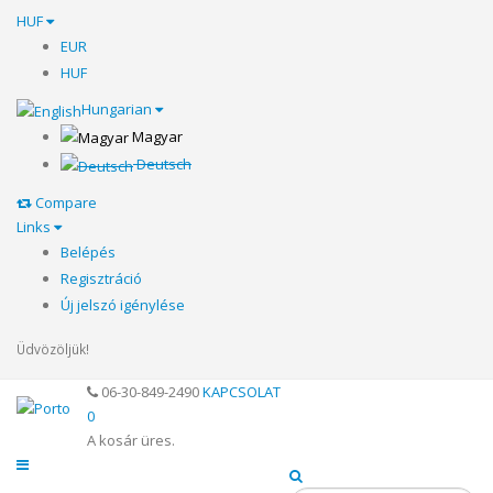
HUF
EUR
HUF
Hungarian
Magyar
Deutsch
Compare
Links
Belépés
Regisztráció
Új jelszó igénylése
Üdvözöljük!
06-30-849-2490
KAPCSOLAT
0
A kosár üres.