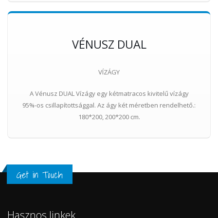
VÉNUSZ DUAL
VÍZÁGY
A Vénusz DUAL Vízágy egy kétmatracos kivitelű vízágy
95%-os csillapítottsággal. Az ágy két méretben rendelhető.:
180*200, 200*200 cm.
Get in Touch
Hasznos linkek