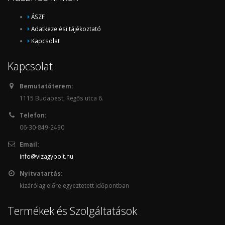
ÁSZF
Adatkezelési tájékoztató
Kapcsolat
Kapcsolat
Bemutatóterem:
1115 Budapest, Regős utca 6.
Telefon:
06-30-849-2490
Email:
info@vizagybolt.hu
Nyitvatartás:
kizárólag előre egyeztetett időpontban
Termékek és Szolgáltatások