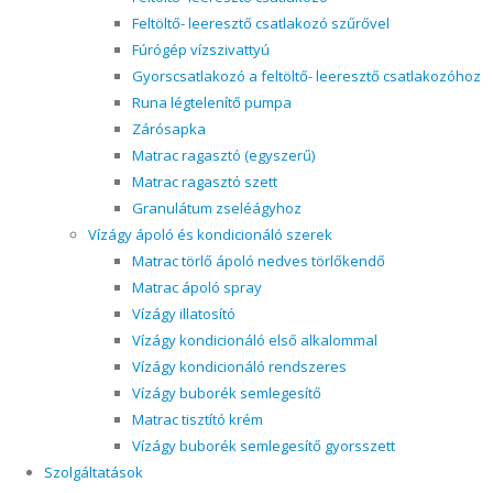
Feltöltő- leeresztő csatlakozó szűrővel
Fúrógép vízszivattyú
Gyorscsatlakozó a feltöltő- leeresztő csatlakozóhoz
Runa légtelenítő pumpa
Zárósapka
Matrac ragasztó (egyszerű)
Matrac ragasztó szett
Granulátum zseléágyhoz
Vízágy ápoló és kondicionáló szerek
Matrac törlő ápoló nedves törlőkendő
Matrac ápoló spray
Vízágy illatosító
Vízágy kondicionáló első alkalommal
Vízágy kondicionáló rendszeres
Vízágy buborék semlegesítő
Matrac tisztító krém
Vízágy buborék semlegesítő gyorsszett
Szolgáltatások