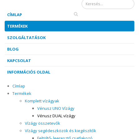
Keresés űrlap
CÍMLAP
TERMÉKEK
SZOLGÁLTATÁSOK
BLOG
KAPCSOLAT
INFORMÁCIÓS OLDAL
Címlap
Termékek
Komplett vízágyak
Vénusz UNO Vízágy
Vénusz DUAL vízágy
Vízágy összetevők
Vízágy segédeszközök és kiegészítők
Feltöltő- leeresztő csatlakozó