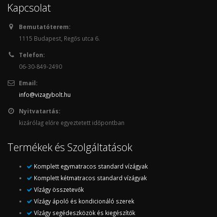
Kapcsolat
Bemutatóterem:
1115 Budapest, Regős utca 6.
Telefon:
06-30-849-2490
Email:
info@vizagybolt.hu
Nyitvatartás:
kizárólag előre egyeztetett időpontban
Termékek és Szolgáltatások
Komplett egymatracos standard vízágyak
Komplett kétmatracos standard vízágyak
Vízágy összetevők
Vízágy ápoló és kondicionáló szerek
Vízágy segédeszközök és kiegészítők