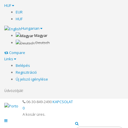
HUF
EUR
HUF
Hungarian
Magyar
Deutsch
Compare
Links
Belépés
Regisztráció
Új jelszó igénylése
Üdvözöljük!
06-30-849-2490
KAPCSOLAT
0
A kosár üres.