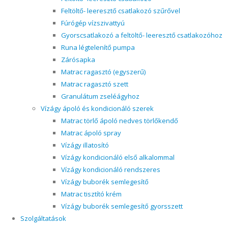
Feltöltő- leeresztő csatlakozó szűrővel
Fúrógép vízszivattyú
Gyorscsatlakozó a feltöltő- leeresztő csatlakozóhoz
Runa légtelenítő pumpa
Zárósapka
Matrac ragasztó (egyszerű)
Matrac ragasztó szett
Granulátum zseléágyhoz
Vízágy ápoló és kondicionáló szerek
Matrac törlő ápoló nedves törlőkendő
Matrac ápoló spray
Vízágy illatosító
Vízágy kondicionáló első alkalommal
Vízágy kondicionáló rendszeres
Vízágy buborék semlegesítő
Matrac tisztító krém
Vízágy buborék semlegesítő gyorsszett
Szolgáltatások