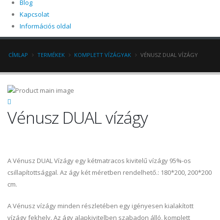
Blog
Kapcsolat
Információs oldal
CÍMLAP
TERMÉKEK
KOMPLETT VÍZÁGYAK
VÉNUSZ DUAL VÍZÁGY
Vénusz DUAL vízágy
A Vénusz DUAL Vízágy egy kétmatracos kivitelű vízágy 95%-os
csillapítottsággal. Az ágy két méretben rendelhető.: 180*200, 200*200
cm.
A Vénusz vízágy minden részletében egy igényesen kialakított
vízágy fekhely. Az ágy alapkivitelben szabadon álló, komplett