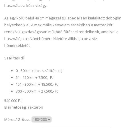
használatra kész vízágy.
Az ágy körülbelül 48 cm magasságú, speciálisan kialakított dobogón
helyezkedik el. A maximális kényelem érdekében a matrac két
rendkívül gazdaságosan működő fűtéssel rendelkezik, amellyel a
használója a kívánt hőmérsékletűre állíthatja be a víz
hőmérsékletét.
Szállítási díj:
0 - 50 km: nincs szállítási díj
51 - 150 km:+ 7.500,- Ft
151 - 300 km: + 18.500,- Ft
300 - 500 km: + 27.500,- Ft
540 000 Ft
Elérhetőség:
raktáron
Méret / Grösse