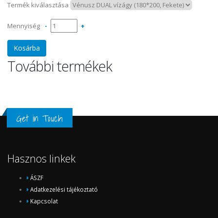
Termék kiválasztása
Mennyiség
-
+
További termékek
Get in Touch
Hasznos linkek
ÁSZF
Adatkezelési tájékoztató
Kapcsolat