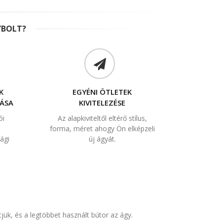
YBOLT?
K
EGYÉNI ÖTLETEK
ÁSA
KIVITELEZÉSE
ói
Az alapkiviteltől eltérő stílus,
forma, méret ahogy Ön elképzeli
ági
új ágyát.
ük, és a legtöbbet használt bútor az ágy.