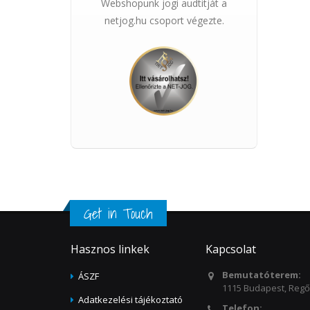
Webshopunk jogi audtitját a
netjog.hu csoport végezte.
Get in Touch
Hasznos linkek
Kapcsolat
Bemutatóterem:
ÁSZF
1115 Budapest, Regős
Adatkezelési tájékoztató
Telefon: