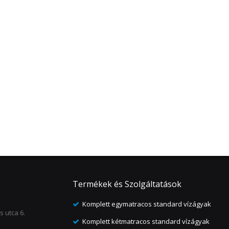
Termékek és Szolgáltatások
Komplett egymatracos standard vízágyak
 utca 6.
Komplett kétmatracos standard vízágyak