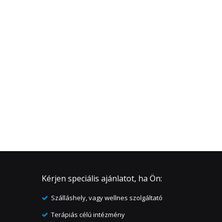
Kérjen speciális ajánlatot, ha Ön:
Szálláshely, vagy wellnes szolgáltató
Terápiás célú intézmény