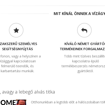
MIT KÍNÁL ÖNNEK A VÍZÁG
ZAKSZERŰ SZEMÉLYES
KÍVÁLÓ NÉMET GYÁRTÓ
SEGÍTSÉGNYÚJTÁS
TERMÉKEINEK FORGALMAZ
efonon, vagy a helyszínen a
Több mint tízéves beszállít
vízággyal kapcsolatosan
kapcsolatra épülő
felmerülő teendők, és
termékbeszerzés németorsz
karbantartási munkák.
gyártóktól.
, avagy a lebegő alvás titka
Otthonunkban a legtöbb időt a hálószobában töltj