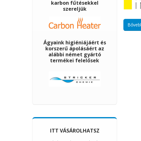
karbon fűtésekkel
szereljük
Bőveb
Ágyaink higiéniájáért és
korszerű ápolásáért az
alábbi német gyártó
termékei felelősek
ITT VÁSÁROLHATSZ