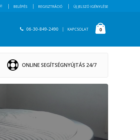
K!
BELÉPÉS
REGISZTRÁCIÓ
ÚJ JELSZÓ IGÉNYLÉSE
06-30-849-2490
KAPCSOLAT
0
ONLINE SEGÍTSÉGNYÚJTÁS 24/7