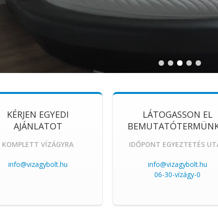
KÉRJEN EGYEDI
LÁTOGASSON EL
AJÁNLATOT
BEMUTATÓTERMÜN
KOMPLETT VÍZÁGYRA
IDŐPONT EGYEZTETÉS UT
info@vizagybolt.hu
info@vizagybolt.hu
06-30-vízágy-0