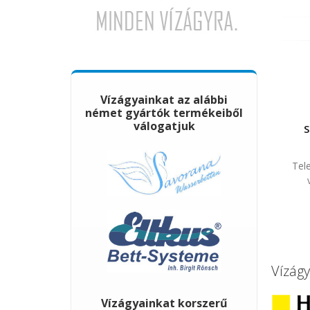
Vízágyainkat az alábbi
német gyártók termékeiből
válogatjuk
S
Tel
Vízágy
Vízágyainkat korszerű