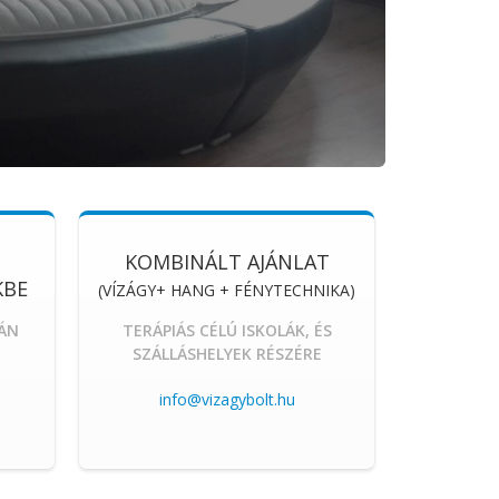
KOMBINÁLT AJÁNLAT
KBE
(VÍZÁGY+ HANG + FÉNYTECHNIKA)
ÁN
TERÁPIÁS CÉLÚ ISKOLÁK, ÉS
SZÁLLÁSHELYEK RÉSZÉRE
info@vizagybolt.hu